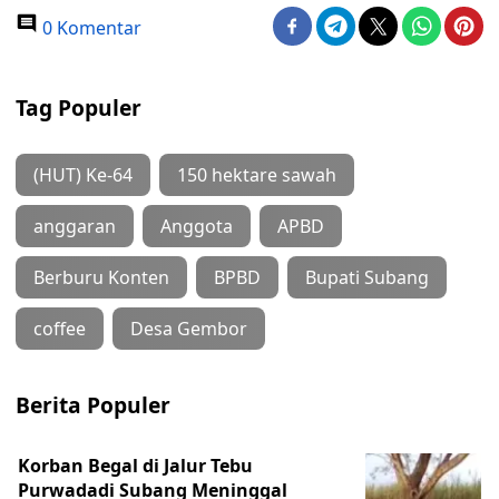
0 Komentar
Tag Populer
(HUT) Ke-64
150 hektare sawah
anggaran
Anggota
APBD
Berburu Konten
BPBD
Bupati Subang
coffee
Desa Gembor
Berita Populer
Korban Begal di Jalur Tebu
Purwadadi Subang Meninggal