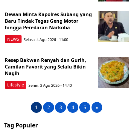
Dewan Minta Kapolres Subang yang
Baru Tindak Tegas Geng Motor
hingga Peredaran Narkoba
NEWS
Selasa, 4 Agu 2026 - 11:00
Resep Bakwan Renyah dan Gurih,
Camilan Favorit yang Selalu Bikin
Nagih
Lifestyle
Senin, 3 Agu 2026 - 14:40
1
2
3
4
5
»
Tag Populer