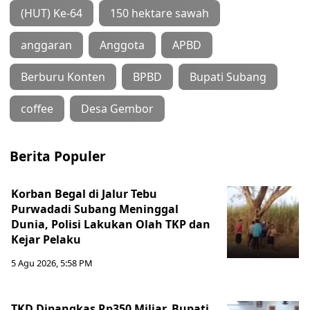
(HUT) Ke-64
150 hektare sawah
anggaran
Anggota
APBD
Berburu Konten
BPBD
Bupati Subang
coffee
Desa Gembor
Berita Populer
Korban Begal di Jalur Tebu
Purwadadi Subang Meninggal
Dunia, Polisi Lakukan Olah TKP dan
Kejar Pelaku
5 Agu 2026, 5:58 PM
TKD Dipangkas Rp350 Miliar, Bupati