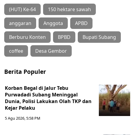
(HUT) Ke-64
150 hektare sawah
anggaran
Anggota
APBD
Berburu Konten
BPBD
Bupati Subang
coffee
Desa Gembor
Berita Populer
Korban Begal di Jalur Tebu
Purwadadi Subang Meninggal
Dunia, Polisi Lakukan Olah TKP dan
Kejar Pelaku
5 Agu 2026, 5:58 PM