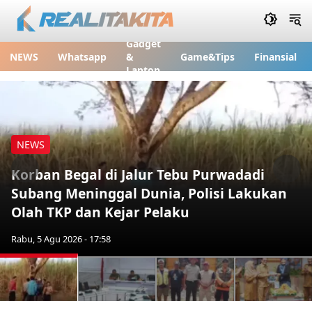
Gadget
NEWS
Whatsapp
&
Game&Tips
Finansial
Laptop
NEWS
Korban Begal di Jalur Tebu Purwadadi
Previous
Nex
Subang Meninggal Dunia, Polisi Lakukan
Olah TKP dan Kejar Pelaku
Rabu, 5 Agu 2026 - 17:58