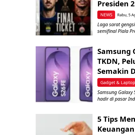
Presiden 
NEWS
Rabu, 5 A
Laga sarat gengsi
semifinal Piala Pr
Samsung Ga
TKDN, Pel
Semakin 
Gadget & Lapto
Samsung Galaxy 
hadir di pasar Ind
5 Tips Me
Keuangan 