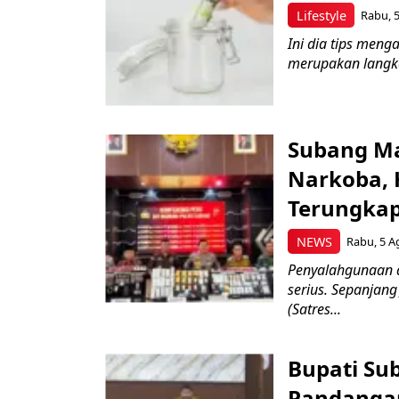
Lifestyle
Rabu, 5
Ini dia tips men
merupakan langkah
Subang Ma
Narkoba, 
Terungkap
NEWS
Rabu, 5 A
Penyalahgunaan 
serius. Sepanjan
(Satres...
Bupati Su
Pandanga