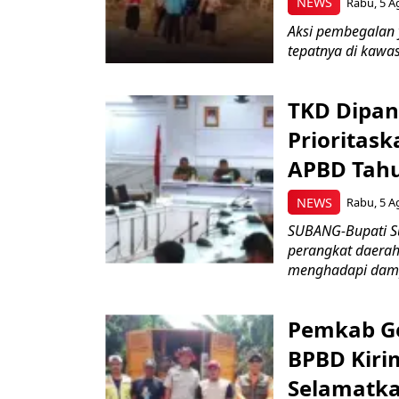
NEWS
Rabu, 5 A
Aksi pembegalan y
tepatnya di kawas
TKD Dipan
Prioritask
APBD Tah
NEWS
Rabu, 5 A
SUBANG-Bupati Su
perangkat daerah
menghadapi damp
Pemkab Ge
BPBD Kiri
Selamatka