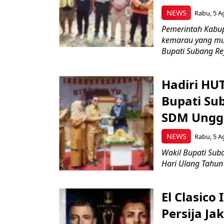
NEWS
Rabu, 5 A
Pemerintah Kabu
kemarau yang mul
Bupati Subang Rey
Hadiri HU
Bupati Su
SDM Ungg
NEWS
Rabu, 5 A
Wakil Bupati Suba
Hari Ulang Tahun
El Clasico
Persija Ja