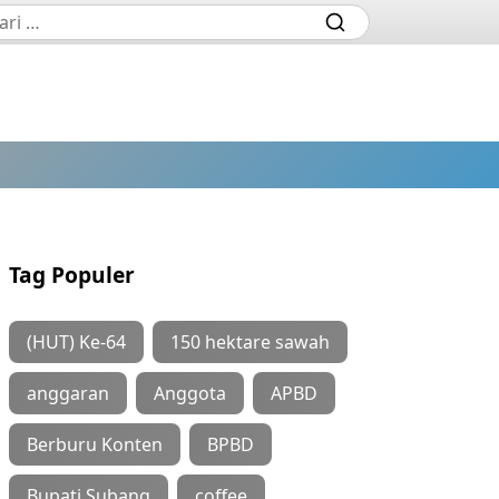
Tag Populer
(HUT) Ke-64
150 hektare sawah
anggaran
Anggota
APBD
Berburu Konten
BPBD
Bupati Subang
coffee