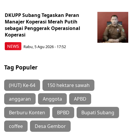
DKUPP Subang Tegaskan Peran
Manajer Koperasi Merah Putih
sebagai Penggerak Operasional
Koperasi
NEWS
Rabu, 5 Agu 2026 - 17:52
Tag Populer
(HUT) Ke-64
150 hektare sawah
anggaran
Anggota
APBD
Berburu Konten
BPBD
Bupati Subang
coffee
Desa Gembor