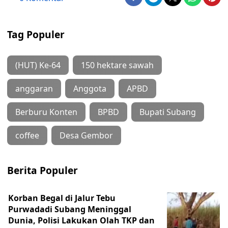
Tag Populer
(HUT) Ke-64
150 hektare sawah
anggaran
Anggota
APBD
Berburu Konten
BPBD
Bupati Subang
coffee
Desa Gembor
Berita Populer
Korban Begal di Jalur Tebu
Purwadadi Subang Meninggal
Dunia, Polisi Lakukan Olah TKP dan