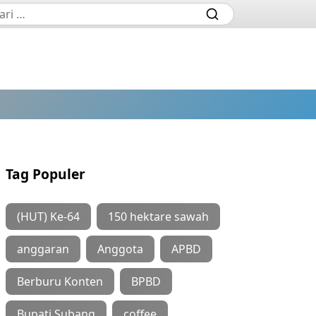
Tag Populer
(HUT) Ke-64
150 hektare sawah
anggaran
Anggota
APBD
Berburu Konten
BPBD
Bupati Subang
coffee