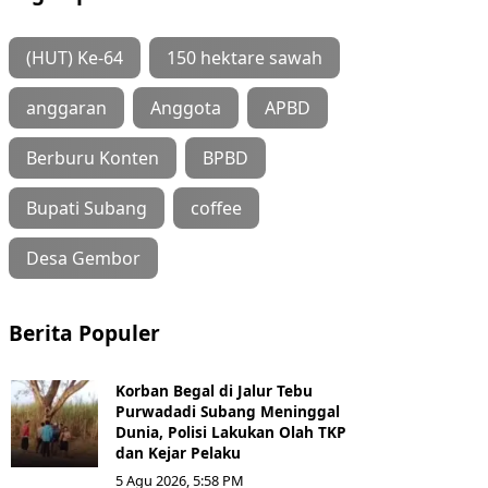
(HUT) Ke-64
150 hektare sawah
anggaran
Anggota
APBD
Berburu Konten
BPBD
Bupati Subang
coffee
Desa Gembor
Berita Populer
Korban Begal di Jalur Tebu
Purwadadi Subang Meninggal
Dunia, Polisi Lakukan Olah TKP
dan Kejar Pelaku
5 Agu 2026, 5:58 PM