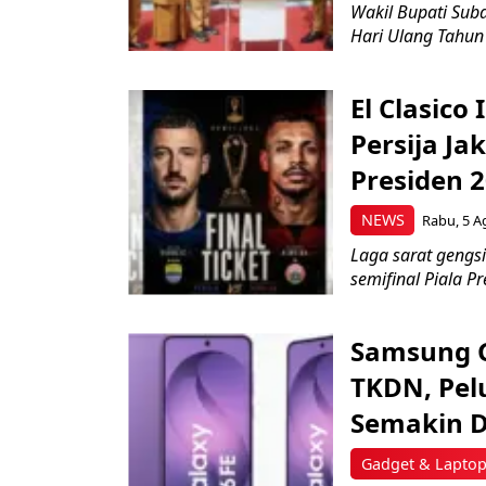
Wakil Bupati Suba
Hari Ulang Tahun
El Clasico
Persija Ja
Presiden 
NEWS
Rabu, 5 A
Laga sarat gengsi
semifinal Piala Pr
Samsung Ga
TKDN, Pel
Semakin 
Gadget & Lapto