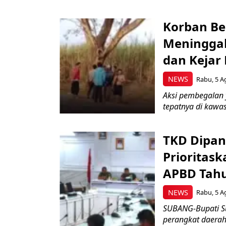
Korban Be
Meninggal
dan Kejar
NEWS
Rabu, 5 A
Aksi pembegalan y
tepatnya di kawas
TKD Dipan
Prioritask
APBD Tah
NEWS
Rabu, 5 A
SUBANG-Bupati Su
perangkat daerah