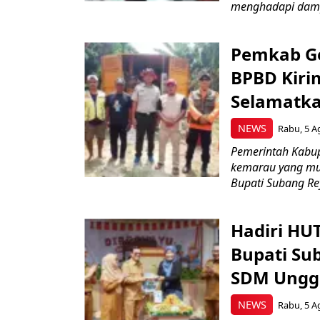
menghadapi damp
Pemkab Ge
BPBD Kiri
Selamatka
NEWS
Rabu, 5 A
Pemerintah Kabu
kemarau yang mul
Bupati Subang Rey
Hadiri HU
Bupati Su
SDM Ungg
NEWS
Rabu, 5 A