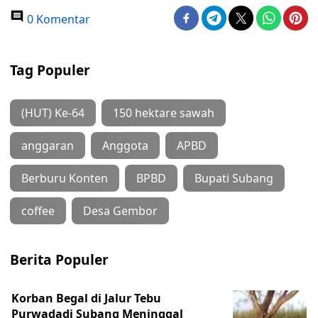
0 Komentar
Tag Populer
(HUT) Ke-64
150 hektare sawah
anggaran
Anggota
APBD
Berburu Konten
BPBD
Bupati Subang
coffee
Desa Gembor
Berita Populer
Korban Begal di Jalur Tebu
Purwadadi Subang Meninggal