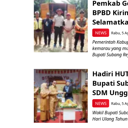
Pemkab Ge
BPBD Kiri
Selamatka
NEWS
Rabu, 5 A
Pemerintah Kabu
kemarau yang mul
Bupati Subang Rey
Hadiri HU
Bupati Su
SDM Ungg
NEWS
Rabu, 5 A
Wakil Bupati Suba
Hari Ulang Tahun