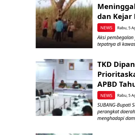
Meninggal
dan Kejar
NEWS
Rabu, 5 A
Aksi pembegalan y
tepatnya di kawas
TKD Dipan
Prioritask
APBD Tah
NEWS
Rabu, 5 A
SUBANG-Bupati Su
perangkat daerah
menghadapi damp