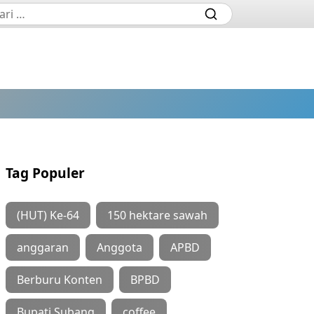
Tag Populer
(HUT) Ke-64
150 hektare sawah
anggaran
Anggota
APBD
Berburu Konten
BPBD
Bupati Subang
coffee