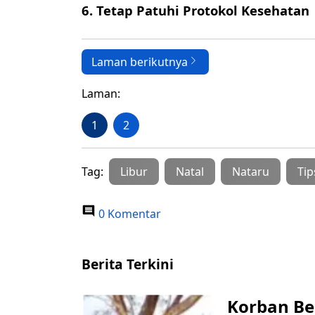
6. Tetap Patuhi Protokol Kesehatan
Laman berikutnya
Laman:
1
2
Tag:
Libur
Natal
Nataru
Tip
0 Komentar
Berita Terkini
Korban Be