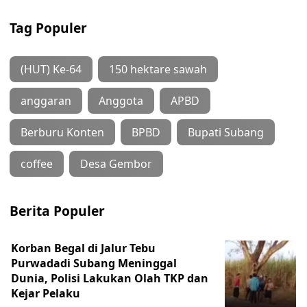
Tag Populer
(HUT) Ke-64
150 hektare sawah
anggaran
Anggota
APBD
Berburu Konten
BPBD
Bupati Subang
coffee
Desa Gembor
Berita Populer
Korban Begal di Jalur Tebu
Purwadadi Subang Meninggal
Dunia, Polisi Lakukan Olah TKP dan
Kejar Pelaku