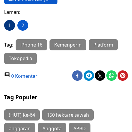
Laman:
1
2
Tag:
iPhone 16
Kemenperin
Platform
Tokopedia
0 Komentar
Tag Populer
(HUT) Ke-64
150 hektare sawah
anggaran
Anggota
APBD