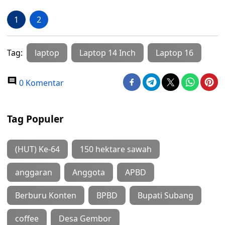
1
2
Tag:
laptop
Laptop 14 Inch
Laptop 16
0 Komentar
Tag Populer
(HUT) Ke-64
150 hektare sawah
anggaran
Anggota
APBD
Berburu Konten
BPBD
Bupati Subang
coffee
Desa Gembor