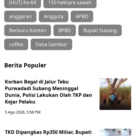
(HUT) Ke-64
150 hektare sawah
anggaran
Anggota
APBD
Berburu Konten
BPBD
Bupati Subang
coffee
Desa Gembor
Berita Populer
Korban Begal di Jalur Tebu
Purwadadi Subang Meninggal
Dunia, Polisi Lakukan Olah TKP dan
Kejar Pelaku
5 Agu 2026, 5:58 PM
TKD Dipangkas Rp350 Miliar, Bupati