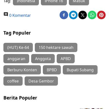
Tag:
Indonesia
iPhone 16
Masuk
0 Komentar
Tag Populer
(HUT) Ke-64
150 hektare sawah
anggaran
Anggota
APBD
Berburu Konten
BPBD
Bupati Subang
coffee
Desa Gembor
Berita Populer