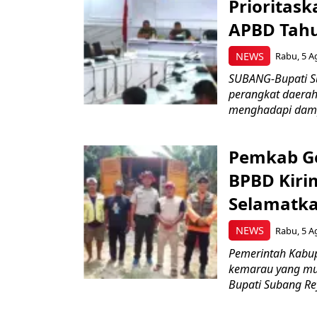
Prioritask
APBD Tah
NEWS
Rabu, 5 A
SUBANG-Bupati Su
perangkat daerah
menghadapi damp
Pemkab Ge
BPBD Kiri
Selamatka
NEWS
Rabu, 5 A
Pemerintah Kabu
kemarau yang mul
Bupati Subang Rey