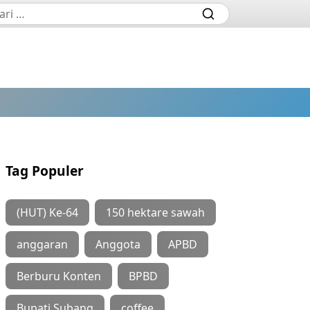
Tag Populer
(HUT) Ke-64
150 hektare sawah
anggaran
Anggota
APBD
Berburu Konten
BPBD
Bupati Subang
coffee