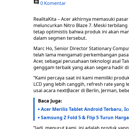
0 Komentar
RealitaKita – Acer akhirnya memasuki pas
meluncurkan Nitro Blaze 7. Meski terbilan
tetap optimistis bahwa produk ini akan ma
dalam segmen tersebut.
Marc Ho, Senior Director Stationary Compu
telah lama mengamati perkembangan pasar
Acer, sebagai perusahaan teknologi asal Ta
genggam terbaik yang akan segera hadir di
“Kami percaya saat ini kami memiliki produk
LCD yang lebih canggih, refresh rate yang le
usai acara next@acer di Berlin, Jerman, bebe
Baca Juga:
Acer Merilis Tablet Android Terbaru, I
Samsung Z Fold 5 & Flip 5 Turun Harga
“Jadi, menurut kami, ini adalah produk yang