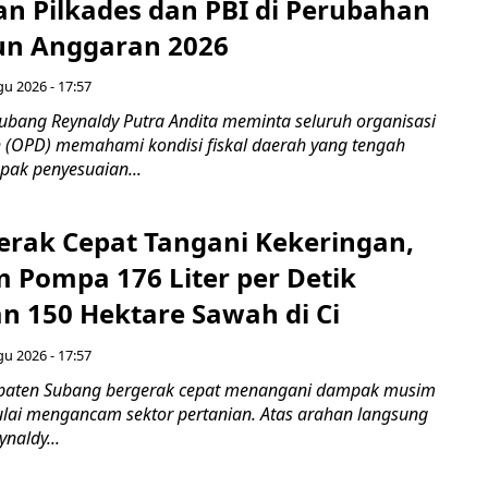
an Pilkades dan PBI di Perubahan
un Anggaran 2026
gu 2026 - 17:57
bang Reynaldy Putra Andita meminta seluruh organisasi
 (OPD) memahami kondisi fiskal daerah yang tengah
ak penyesuaian...
rak Cepat Tangani Kekeringan,
m Pompa 176 Liter per Detik
n 150 Hektare Sawah di Ci
gu 2026 - 17:57
paten Subang bergerak cepat menangani dampak musim
ai mengancam sektor pertanian. Atas arahan langsung
naldy...