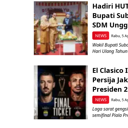
Hadiri HU
Bupati Su
SDM Ungg
NEWS
Rabu, 5 A
Wakil Bupati Suba
Hari Ulang Tahun
El Clasico
Persija Ja
Presiden 
NEWS
Rabu, 5 A
Laga sarat gengsi
semifinal Piala Pr