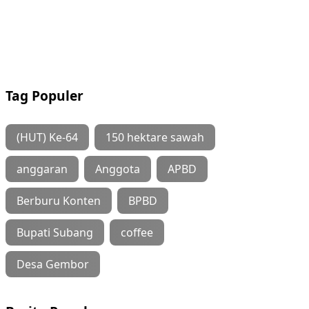
Tag Populer
(HUT) Ke-64
150 hektare sawah
anggaran
Anggota
APBD
Berburu Konten
BPBD
Bupati Subang
coffee
Desa Gembor