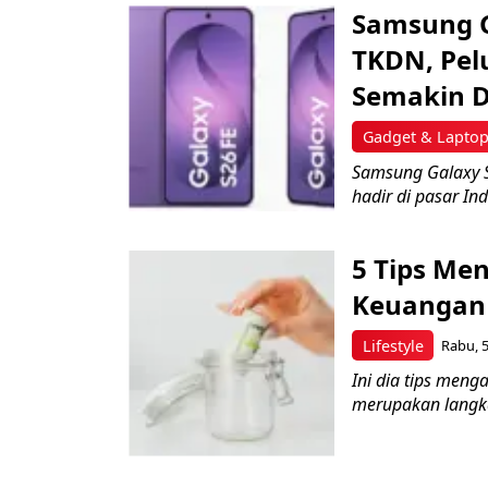
Samsung Ga
TKDN, Pel
Semakin 
Gadget & Lapto
Samsung Galaxy 
hadir di pasar Ind
5 Tips Me
Keuangan 
Lifestyle
Rabu, 5
Ini dia tips men
merupakan langkah