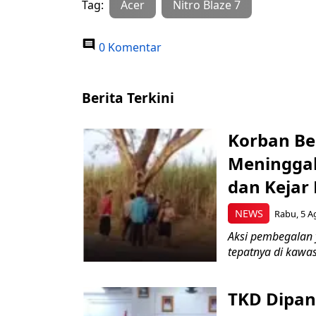
Tag:
Acer
Nitro Blaze 7
0 Komentar
Berita Terkini
Korban Be
Meninggal
dan Kejar
NEWS
Rabu, 5 A
Aksi pembegalan y
tepatnya di kawas
TKD Dipan