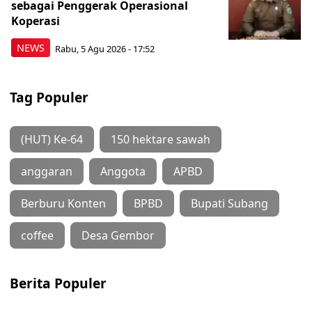
sebagai Penggerak Operasional
Koperasi
NEWS
Rabu, 5 Agu 2026 - 17:52
Tag Populer
(HUT) Ke-64
150 hektare sawah
anggaran
Anggota
APBD
Berburu Konten
BPBD
Bupati Subang
coffee
Desa Gembor
Berita Populer