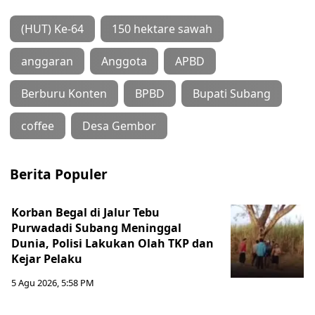
(HUT) Ke-64
150 hektare sawah
anggaran
Anggota
APBD
Berburu Konten
BPBD
Bupati Subang
coffee
Desa Gembor
Berita Populer
Korban Begal di Jalur Tebu
Purwadadi Subang Meninggal
Dunia, Polisi Lakukan Olah TKP dan
Kejar Pelaku
5 Agu 2026, 5:58 PM