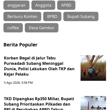
anggaran
Anggota
APBD
Berburu Konten
BPBD
Bupati Subang
coffee
Desa Gembor
Berita Populer
Korban Begal di Jalur Tebu
Purwadadi Subang Meninggal
Dunia, Polisi Lakukan Olah TKP dan
Kejar Pelaku
5 Agu 2026, 5:58 PM
TKD Dipangkas Rp350 Miliar, Bupati
Subang Prioritaskan Pilkades dan
PBI di Perubahan APBD Tahun