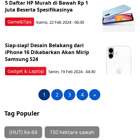
5 Daftar HP Murah di Bawah Rp 1
Juta Beserta Spesifikasinya
Game&Tips
Kamis, 22 Feb 2024 - 06:30
Siap-siap! Desain Belakang dari
iPhone 16 Dikabarkan Akan Mirip
Samsung S24
Gadget & Laptop
Senin, 19 Feb 2024 - 04:30
1
2
3
4
»
Tag Populer
(HUT) Ke-64
150 hektare sawah