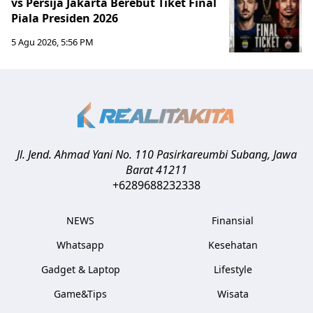
vs Persija Jakarta Berebut Tiket Final
Piala Presiden 2026
5 Agu 2026, 5:56 PM
Jl. Jend. Ahmad Yani No. 110 Pasirkareumbi
Subang
,
Jawa
Barat
41211
+6289688232338
NEWS
Finansial
Whatsapp
Kesehatan
Gadget & Laptop
Lifestyle
Game&Tips
Wisata