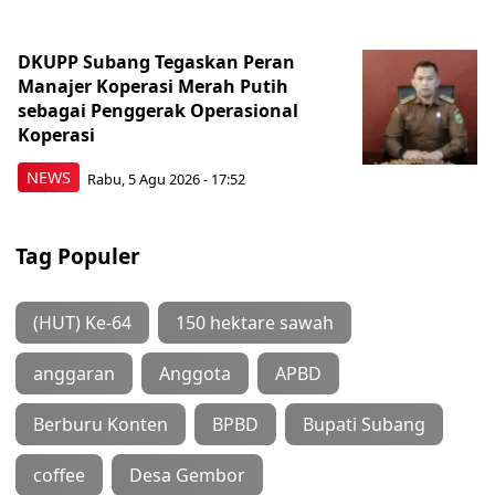
DKUPP Subang Tegaskan Peran
Manajer Koperasi Merah Putih
sebagai Penggerak Operasional
Koperasi
NEWS
Rabu, 5 Agu 2026 - 17:52
Tag Populer
(HUT) Ke-64
150 hektare sawah
anggaran
Anggota
APBD
Berburu Konten
BPBD
Bupati Subang
coffee
Desa Gembor