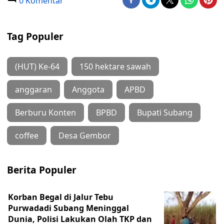
0 Komentar
Tag Populer
(HUT) Ke-64
150 hektare sawah
anggaran
Anggota
APBD
Berburu Konten
BPBD
Bupati Subang
coffee
Desa Gembor
Berita Populer
Korban Begal di Jalur Tebu
Purwadadi Subang Meninggal
Dunia, Polisi Lakukan Olah TKP dan