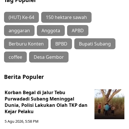
(HUT) Ke-64
150 hektare sawah
anggaran
Anggota
APBD
Berburu Konten
BPBD
Bupati Subang
coffee
Desa Gembor
Berita Populer
Korban Begal di Jalur Tebu
Purwadadi Subang Meninggal
Dunia, Polisi Lakukan Olah TKP dan
Kejar Pelaku
5 Agu 2026, 5:58 PM