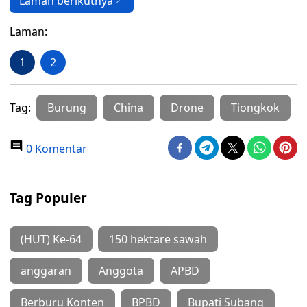
Laman berikutnya
Laman:
1
2
Tag:
Burung
China
Drone
Tiongkok
0 Komentar
Tag Populer
(HUT) Ke-64
150 hektare sawah
anggaran
Anggota
APBD
Berburu Konten
BPBD
Bupati Subang