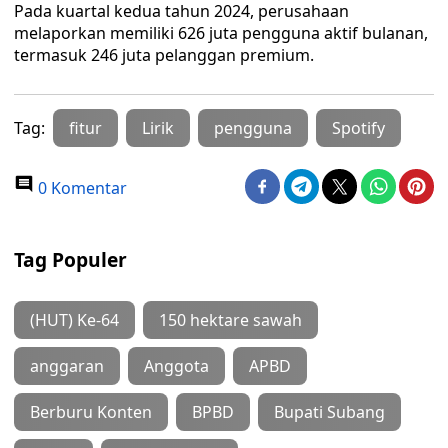
Pada kuartal kedua tahun 2024, perusahaan
melaporkan memiliki 626 juta pengguna aktif bulanan,
termasuk 246 juta pelanggan premium.
Tag:
fitur
Lirik
pengguna
Spotify
0 Komentar
Tag Populer
(HUT) Ke-64
150 hektare sawah
anggaran
Anggota
APBD
Berburu Konten
BPBD
Bupati Subang