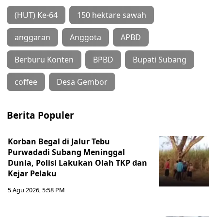
(HUT) Ke-64
150 hektare sawah
anggaran
Anggota
APBD
Berburu Konten
BPBD
Bupati Subang
coffee
Desa Gembor
Berita Populer
Korban Begal di Jalur Tebu
Purwadadi Subang Meninggal
Dunia, Polisi Lakukan Olah TKP dan
Kejar Pelaku
5 Agu 2026, 5:58 PM