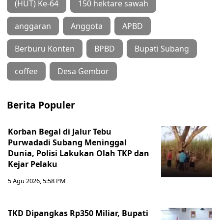
(HUT) Ke-64
150 hektare sawah
anggaran
Anggota
APBD
Berburu Konten
BPBD
Bupati Subang
coffee
Desa Gembor
Berita Populer
Korban Begal di Jalur Tebu
Purwadadi Subang Meninggal
Dunia, Polisi Lakukan Olah TKP dan
Kejar Pelaku
5 Agu 2026, 5:58 PM
TKD Dipangkas Rp350 Miliar, Bupati