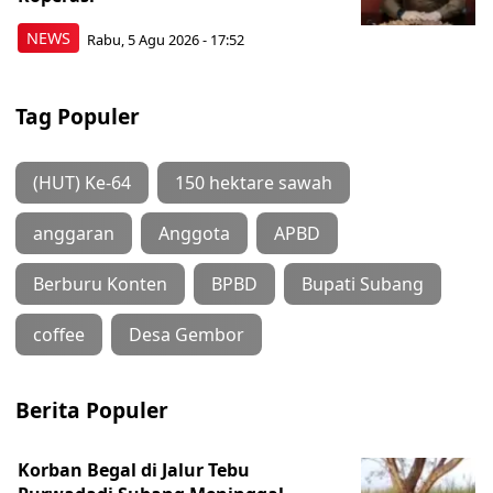
NEWS
Rabu, 5 Agu 2026 - 17:52
Tag Populer
(HUT) Ke-64
150 hektare sawah
anggaran
Anggota
APBD
Berburu Konten
BPBD
Bupati Subang
coffee
Desa Gembor
Berita Populer
Korban Begal di Jalur Tebu