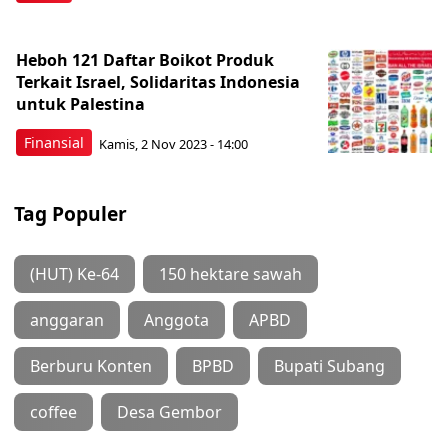
Heboh 121 Daftar Boikot Produk
Terkait Israel, Solidaritas Indonesia
untuk Palestina
Finansial
Kamis, 2 Nov 2023 - 14:00
Tag Populer
(HUT) Ke-64
150 hektare sawah
anggaran
Anggota
APBD
Berburu Konten
BPBD
Bupati Subang
coffee
Desa Gembor