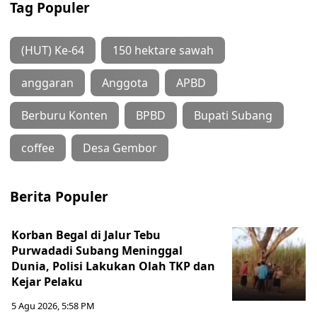
Tag Populer
(HUT) Ke-64
150 hektare sawah
anggaran
Anggota
APBD
Berburu Konten
BPBD
Bupati Subang
coffee
Desa Gembor
Berita Populer
Korban Begal di Jalur Tebu
Purwadadi Subang Meninggal
Dunia, Polisi Lakukan Olah TKP dan
Kejar Pelaku
5 Agu 2026, 5:58 PM