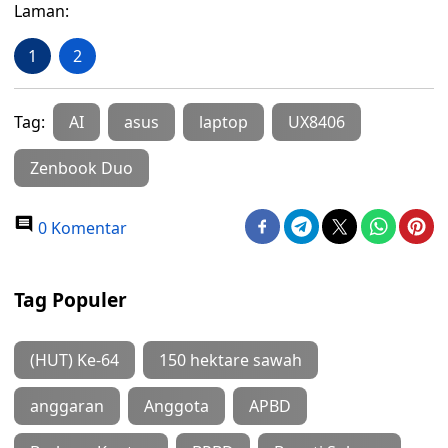
Laman:
1
2
Tag:
AI
asus
laptop
UX8406
Zenbook Duo
0 Komentar
Tag Populer
(HUT) Ke-64
150 hektare sawah
anggaran
Anggota
APBD