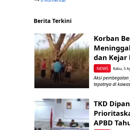
0 Komentar
Berita Terkini
Korban Be
Meninggal
dan Kejar
NEWS
Rabu, 5 A
Aksi pembegalan y
tepatnya di kawas
TKD Dipan
Prioritask
APBD Tah