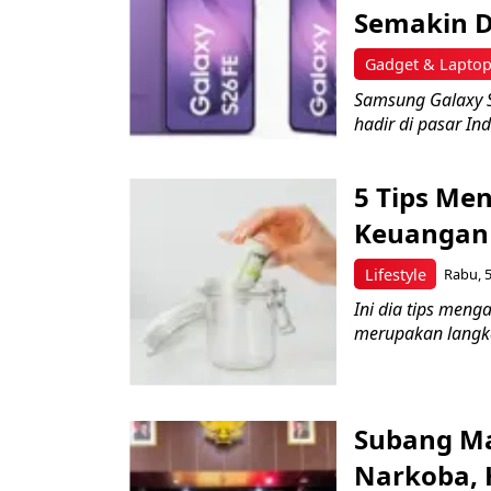
Semakin 
Gadget & Lapto
Samsung Galaxy 
hadir di pasar Ind
5 Tips Me
Keuangan 
Lifestyle
Rabu, 5
Ini dia tips men
merupakan langkah
Subang Ma
Narkoba, 