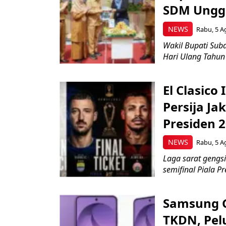
SDM Ungg
NEWS
Rabu, 5 A
Wakil Bupati Suba
Hari Ulang Tahun
El Clasico
Persija Ja
Presiden 
NEWS
Rabu, 5 A
Laga sarat gengsi
semifinal Piala Pr
Samsung Ga
TKDN, Pel