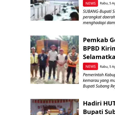
NEWS
Rabu, 5 A
SUBANG-Bupati Su
perangkat daerah
menghadapi damp
Pemkab Ge
BPBD Kiri
Selamatka
NEWS
Rabu, 5 A
Pemerintah Kabu
kemarau yang mul
Bupati Subang Rey
Hadiri HU
Bupati Su