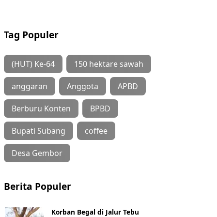
Tag Populer
(HUT) Ke-64
150 hektare sawah
anggaran
Anggota
APBD
Berburu Konten
BPBD
Bupati Subang
coffee
Desa Gembor
Berita Populer
Korban Begal di Jalur Tebu