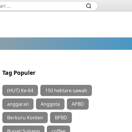
Tag Populer
(HUT) Ke-64
150 hektare sawah
anggaran
Anggota
APBD
Berburu Konten
BPBD
Bupati Subang
coffee