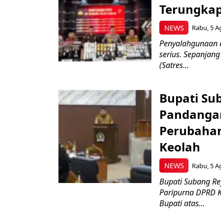
Terungkap
NEWS
Rabu, 5 A
Penyalahgunaan 
serius. Sepanjan
(Satres...
Bupati Su
Pandanga
Perubahan
Keolah
NEWS
Rabu, 5 A
Bupati Subang Rey
Paripurna DPRD 
Bupati atas...