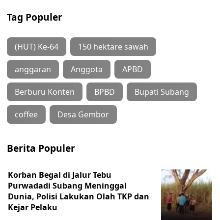
Tag Populer
(HUT) Ke-64
150 hektare sawah
anggaran
Anggota
APBD
Berburu Konten
BPBD
Bupati Subang
coffee
Desa Gembor
Berita Populer
Korban Begal di Jalur Tebu
Purwadadi Subang Meninggal
Dunia, Polisi Lakukan Olah TKP dan
Kejar Pelaku