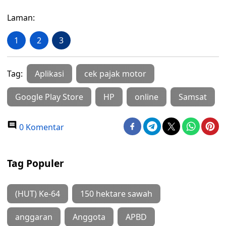
Laman:
1
2
3
Tag:
Aplikasi
cek pajak motor
Google Play Store
HP
online
Samsat
0 Komentar
Tag Populer
(HUT) Ke-64
150 hektare sawah
anggaran
Anggota
APBD