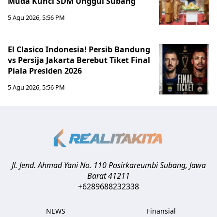
Muda Kunci SDM Unggul Subang
5 Agu 2026, 5:56 PM
El Clasico Indonesia! Persib Bandung
vs Persija Jakarta Berebut Tiket Final
Piala Presiden 2026
5 Agu 2026, 5:56 PM
Jl. Jend. Ahmad Yani No. 110 Pasirkareumbi
Subang
,
Jawa
Barat
41211
+6289688232338
NEWS
Finansial