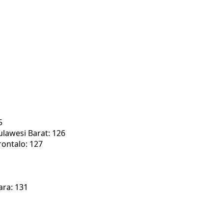
5
lawesi Barat: 126
ontalo: 127
ra: 131