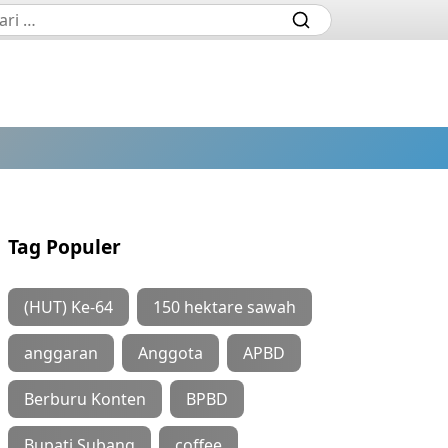
Tag Populer
(HUT) Ke-64
150 hektare sawah
anggaran
Anggota
APBD
Berburu Konten
BPBD
Bupati Subang
coffee