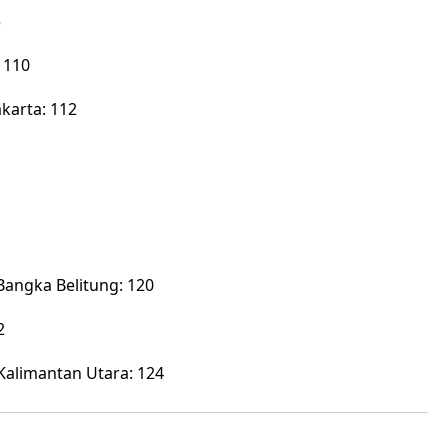
5
 110
karta: 112
angka Belitung: 120
2
Kalimantan Utara: 124