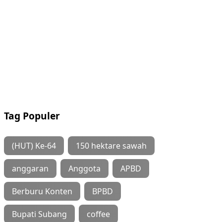
Tag Populer
(HUT) Ke-64
150 hektare sawah
anggaran
Anggota
APBD
Berburu Konten
BPBD
Bupati Subang
coffee