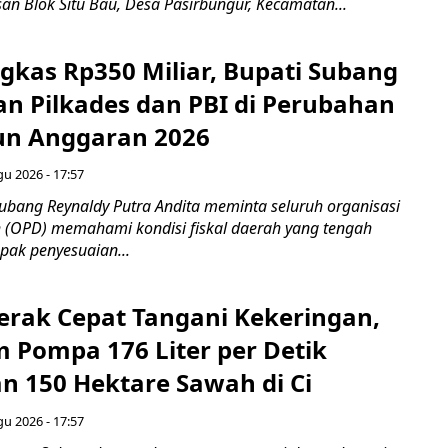
an Blok Situ Bau, Desa Pasirbungur, Kecamatan...
gkas Rp350 Miliar, Bupati Subang
an Pilkades dan PBI di Perubahan
un Anggaran 2026
gu 2026 - 17:57
bang Reynaldy Putra Andita meminta seluruh organisasi
 (OPD) memahami kondisi fiskal daerah yang tengah
ak penyesuaian...
rak Cepat Tangani Kekeringan,
m Pompa 176 Liter per Detik
n 150 Hektare Sawah di Ci
gu 2026 - 17:57