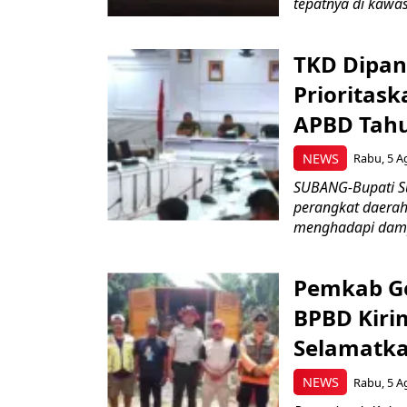
tepatnya di kawas
TKD Dipan
Prioritask
APBD Tah
NEWS
Rabu, 5 A
SUBANG-Bupati Su
perangkat daerah
menghadapi damp
Pemkab Ge
BPBD Kiri
Selamatka
NEWS
Rabu, 5 A