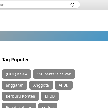
Tag Populer
(HUT) Ke-64
150 hektare sawah
anggaran
Anggota
APBD
Berburu Konten
BPBD
Bupati Subang
coffee