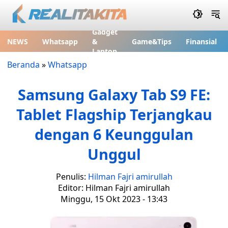
Gadget
NEWS
Whatsapp
&
Game&Tips
Finansial
Laptop
Beranda
»
Whatsapp
Samsung Galaxy Tab S9 FE:
Tablet Flagship Terjangkau
dengan 6 Keunggulan
Unggul
Penulis:
Hilman Fajri amirullah
Editor: Hilman Fajri amirullah
Minggu, 15 Okt 2023 - 13:43