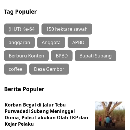
Tag Populer
(HUT) Ke-64
150 hektare sawah
anggaran
Anggota
APBD
Berburu Konten
BPBD
Bupati Subang
coffee
Desa Gembor
Berita Populer
Korban Begal di Jalur Tebu
Purwadadi Subang Meninggal
Dunia, Polisi Lakukan Olah TKP dan
Kejar Pelaku