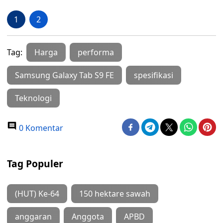
1
2
Tag:
Harga
performa
Samsung Galaxy Tab S9 FE
spesifikasi
Teknologi
0 Komentar
Tag Populer
(HUT) Ke-64
150 hektare sawah
anggaran
Anggota
APBD