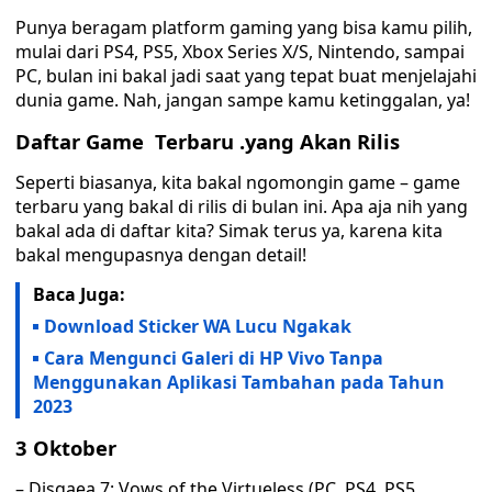
Punya beragam platform gaming yang bisa kamu pilih,
mulai dari PS4, PS5, Xbox Series X/S, Nintendo, sampai
PC, bulan ini bakal jadi saat yang tepat buat menjelajahi
dunia game. Nah, jangan sampe kamu ketinggalan, ya!
Daftar Game Terbaru .yang Akan Rilis
Seperti biasanya, kita bakal ngomongin game – game
terbaru yang bakal di rilis di bulan ini. Apa aja nih yang
bakal ada di daftar kita? Simak terus ya, karena kita
bakal mengupasnya dengan detail!
Baca Juga:
Download Sticker WA Lucu Ngakak
Cara Mengunci Galeri di HP Vivo Tanpa
Menggunakan Aplikasi Tambahan pada Tahun
2023
3 Oktober
– Disgaea 7: Vows of the Virtueless (PC, PS4, PS5,