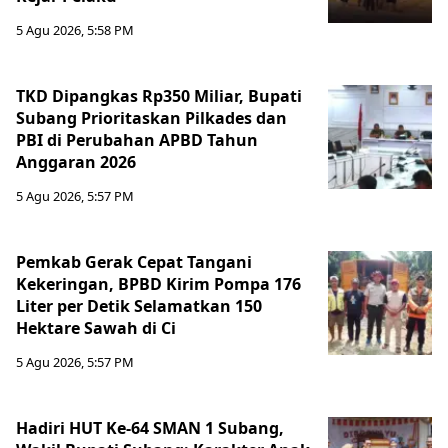
5 Agu 2026, 5:58 PM
TKD Dipangkas Rp350 Miliar, Bupati
Subang Prioritaskan Pilkades dan
PBI di Perubahan APBD Tahun
Anggaran 2026
5 Agu 2026, 5:57 PM
Pemkab Gerak Cepat Tangani
Kekeringan, BPBD Kirim Pompa 176
Liter per Detik Selamatkan 150
Hektare Sawah di Ci
5 Agu 2026, 5:57 PM
Hadiri HUT Ke-64 SMAN 1 Subang,