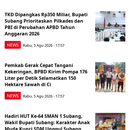
TKD Dipangkas Rp350 Miliar, Bupati
Subang Prioritaskan Pilkades dan
PBI di Perubahan APBD Tahun
Anggaran 2026
NEWS
Rabu, 5 Agu 2026 - 17:57
Pemkab Gerak Cepat Tangani
Kekeringan, BPBD Kirim Pompa 176
Liter per Detik Selamatkan 150
Hektare Sawah di Ci
NEWS
Rabu, 5 Agu 2026 - 17:57
Hadiri HUT Ke-64 SMAN 1 Subang,
Wakil Bupati Subang: Karakter Anak
Muda Kunci SDM Unggul Subang