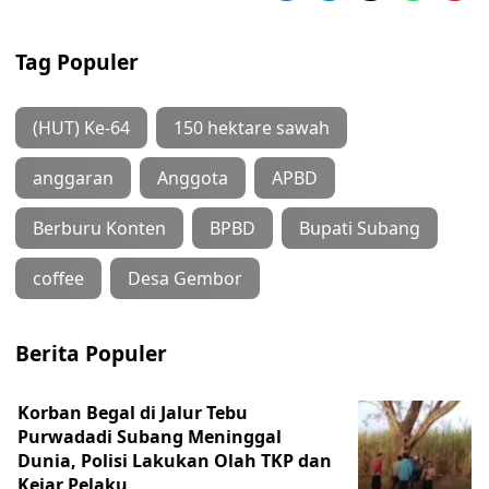
Tag Populer
(HUT) Ke-64
150 hektare sawah
anggaran
Anggota
APBD
Berburu Konten
BPBD
Bupati Subang
coffee
Desa Gembor
Berita Populer
Korban Begal di Jalur Tebu
Purwadadi Subang Meninggal
Dunia, Polisi Lakukan Olah TKP dan
Kejar Pelaku