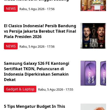
NEWS
Rabu, 5 Agu 2026 - 17:56
El Clasico Indonesia! Persib Bandung
vs Persija Jakarta Berebut Tiket Final
Piala Presiden 2026
NEWS
Rabu, 5 Agu 2026 - 17:56
Samsung Galaxy S26 FE Kantongi
Sertifikat TKDN, Peluncuran di
Indonesia Diperkirakan Semakin
Dekat
Gadget & Laptop
Rabu, 5 Agu 2026 - 17:55
5 Tips Mengatur Budget In This