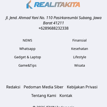
Jl. Jend. Ahmad Yani No. 110 Pasirkareumbi
Subang
,
Jawa
Barat
41211
+6289688232338
NEWS
Finansial
Whatsapp
Kesehatan
Gadget & Laptop
Lifestyle
Game&Tips
Wisata
Redaksi
Pedoman Media Siber
Kebijakan Privasi
Tentang Kami
Kontak