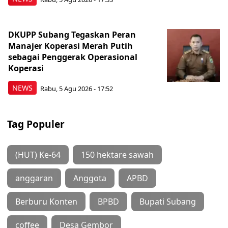
DKUPP Subang Tegaskan Peran
Manajer Koperasi Merah Putih
sebagai Penggerak Operasional
Koperasi
NEWS
Rabu, 5 Agu 2026 - 17:52
Tag Populer
(HUT) Ke-64
150 hektare sawah
anggaran
Anggota
APBD
Berburu Konten
BPBD
Bupati Subang
coffee
Desa Gembor