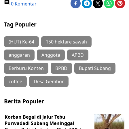
0 Komentar
Tag Populer
(HUT) Ke-64
150 hektare sawah
anggaran
Anggota
APBD
Berburu Konten
BPBD
Bupati Subang
coffee
Desa Gembor
Berita Populer
Korban Begal di Jalur Tebu
Purwadadi Subang Meninggal