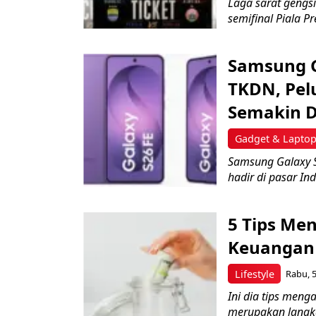
Laga sarat gengsi
semifinal Piala Pr
Samsung Ga
TKDN, Pel
Semakin 
Gadget & Lapto
Samsung Galaxy 
hadir di pasar Ind
5 Tips Me
Keuangan 
Lifestyle
Rabu, 5
Ini dia tips men
merupakan langkah