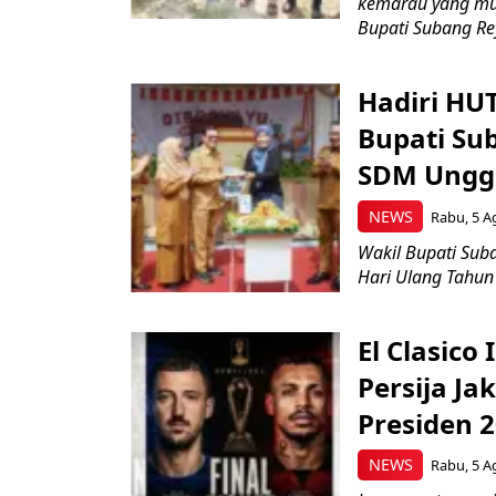
kemarau yang mul
Bupati Subang Rey
Hadiri HU
Bupati Su
SDM Ungg
NEWS
Rabu, 5 A
Wakil Bupati Suba
Hari Ulang Tahun
El Clasico
Persija Ja
Presiden 
NEWS
Rabu, 5 A