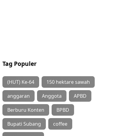
Tag Populer
(HUT) Ke-64
150 hektare sawah
anggaran
Anggota
APBD
Berburu Konten
BPBD
Bupati Subang
coffee