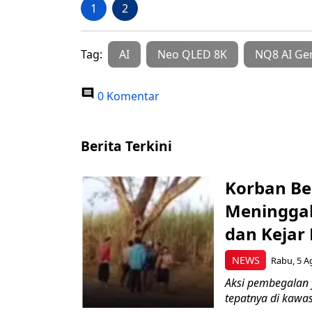
1
2
Tag:
AI
Neo QLED 8K
NQ8 AI Ge
0 Komentar
Berita Terkini
Korban Be
Meninggal
dan Kejar
NEWS
Rabu, 5 A
Aksi pembegalan y
tepatnya di kawas