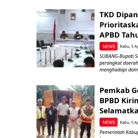
TKD Dipan
Prioritask
APBD Tah
NEWS
Rabu, 5 A
SUBANG-Bupati Su
perangkat daerah
menghadapi damp
Pemkab Ge
BPBD Kiri
Selamatka
NEWS
Rabu, 5 A
Pemerintah Kabu