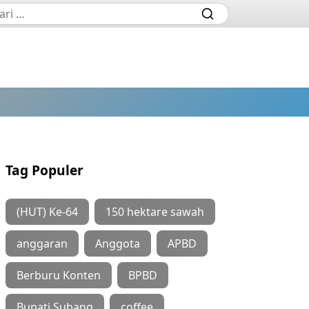
Tag Populer
(HUT) Ke-64
150 hektare sawah
anggaran
Anggota
APBD
Berburu Konten
BPBD
Bupati Subang
coffee