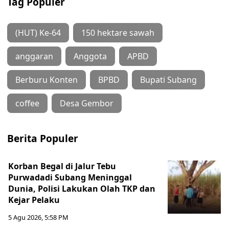
Tag Populer
(HUT) Ke-64
150 hektare sawah
anggaran
Anggota
APBD
Berburu Konten
BPBD
Bupati Subang
coffee
Desa Gembor
Berita Populer
Korban Begal di Jalur Tebu
Purwadadi Subang Meninggal
Dunia, Polisi Lakukan Olah TKP dan
Kejar Pelaku
5 Agu 2026, 5:58 PM