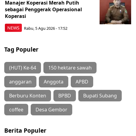
Manajer Koperasi Merah Putih
sebagai Penggerak Operasional
Koperasi
NEWS
Rabu, 5 Agu 2026 - 17:52
Tag Populer
(HUT) Ke-64
150 hektare sawah
anggaran
Anggota
APBD
Berburu Konten
BPBD
Bupati Subang
coffee
Desa Gembor
Berita Populer