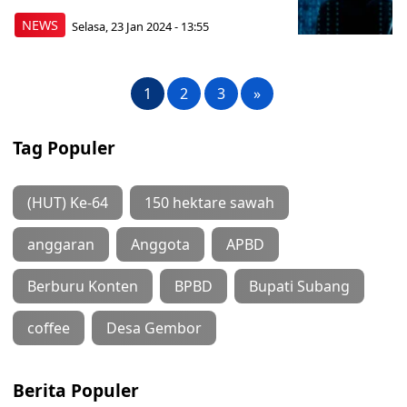
NEWS
Selasa, 23 Jan 2024 - 13:55
1
2
3
»
Tag Populer
(HUT) Ke-64
150 hektare sawah
anggaran
Anggota
APBD
Berburu Konten
BPBD
Bupati Subang
coffee
Desa Gembor
Berita Populer