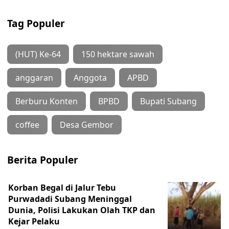
Tag Populer
(HUT) Ke-64
150 hektare sawah
anggaran
Anggota
APBD
Berburu Konten
BPBD
Bupati Subang
coffee
Desa Gembor
Berita Populer
Korban Begal di Jalur Tebu
Purwadadi Subang Meninggal
Dunia, Polisi Lakukan Olah TKP dan
Kejar Pelaku