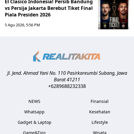
El Clasico Indonesia! Persib Bandung
vs Persija Jakarta Berebut Tiket Final
Piala Presiden 2026
5 Agu 2026, 5:56 PM
Jl. Jend. Ahmad Yani No. 110 Pasirkareumbi
Subang
,
Jawa
Barat
41211
+6289688232338
NEWS
Finansial
Whatsapp
Kesehatan
Gadget & Laptop
Lifestyle
Game&Tips
Wisata