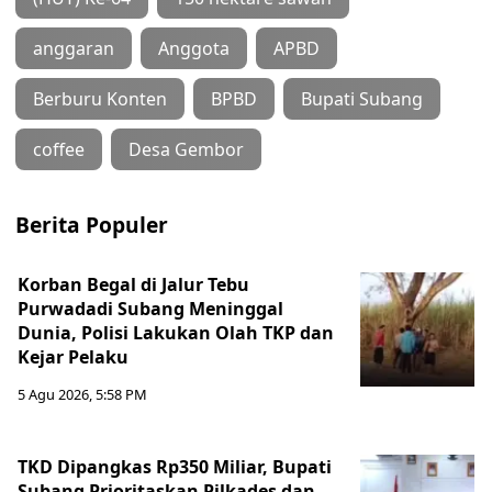
anggaran
Anggota
APBD
Berburu Konten
BPBD
Bupati Subang
coffee
Desa Gembor
Berita Populer
Korban Begal di Jalur Tebu
Purwadadi Subang Meninggal
Dunia, Polisi Lakukan Olah TKP dan
Kejar Pelaku
5 Agu 2026, 5:58 PM
TKD Dipangkas Rp350 Miliar, Bupati
Subang Prioritaskan Pilkades dan