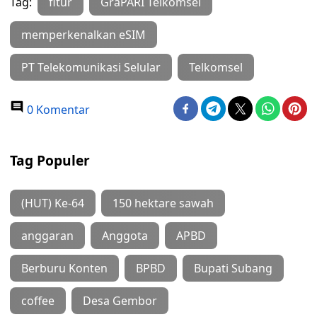
Tag:
fitur
GraPARI Telkomsel
memperkenalkan eSIM
PT Telekomunikasi Selular
Telkomsel
0 Komentar
Tag Populer
(HUT) Ke-64
150 hektare sawah
anggaran
Anggota
APBD
Berburu Konten
BPBD
Bupati Subang
coffee
Desa Gembor