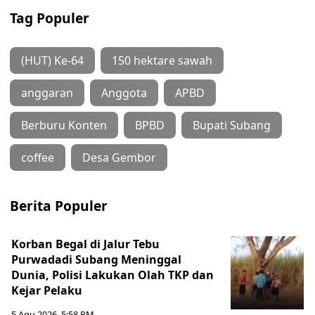
Tag Populer
(HUT) Ke-64
150 hektare sawah
anggaran
Anggota
APBD
Berburu Konten
BPBD
Bupati Subang
coffee
Desa Gembor
Berita Populer
Korban Begal di Jalur Tebu
Purwadadi Subang Meninggal
Dunia, Polisi Lakukan Olah TKP dan
Kejar Pelaku
5 Agu 2026, 5:58 PM