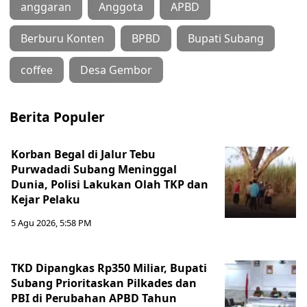
anggaran
Anggota
APBD
Berburu Konten
BPBD
Bupati Subang
coffee
Desa Gembor
Berita Populer
Korban Begal di Jalur Tebu
Purwadadi Subang Meninggal
Dunia, Polisi Lakukan Olah TKP dan
Kejar Pelaku
5 Agu 2026, 5:58 PM
TKD Dipangkas Rp350 Miliar, Bupati
Subang Prioritaskan Pilkades dan
PBI di Perubahan APBD Tahun