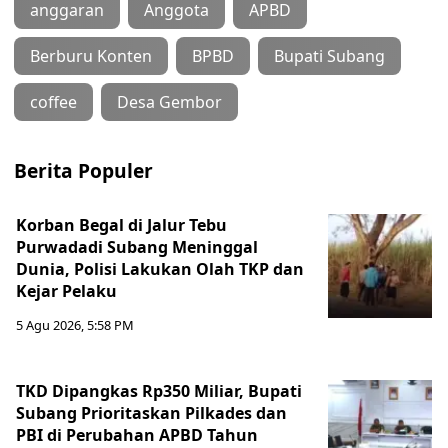
anggaran
Anggota
APBD
Berburu Konten
BPBD
Bupati Subang
coffee
Desa Gembor
Berita Populer
Korban Begal di Jalur Tebu
Purwadadi Subang Meninggal
Dunia, Polisi Lakukan Olah TKP dan
Kejar Pelaku
5 Agu 2026, 5:58 PM
TKD Dipangkas Rp350 Miliar, Bupati
Subang Prioritaskan Pilkades dan
PBI di Perubahan APBD Tahun