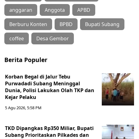
anggaran
Anggota
APBD
Berburu Konten
BPBD
Bupati Subang
coffee
Desa Gembor
Berita Populer
Korban Begal di Jalur Tebu
Purwadadi Subang Meninggal
Dunia, Polisi Lakukan Olah TKP dan
Kejar Pelaku
5 Agu 2026, 5:58 PM
TKD Dipangkas Rp350 Miliar, Bupati
Subang Prioritaskan Pilkades dan