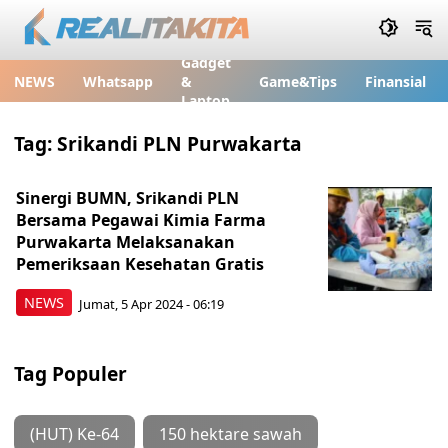
Gadget
NEWS
Whatsapp
&
Game&Tips
Finansial
Laptop
Tag:
Srikandi PLN Purwakarta
Sinergi BUMN, Srikandi PLN
Bersama Pegawai Kimia Farma
Purwakarta Melaksanakan
Pemeriksaan Kesehatan Gratis
NEWS
Jumat, 5 Apr 2024 - 06:19
Tag Populer
(HUT) Ke-64
150 hektare sawah