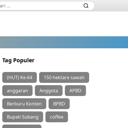
Tag Populer
(HUT) Ke-64
150 hektare sawah
anggaran
Anggota
APBD
Berburu Konten
BPBD
Bupati Subang
coffee