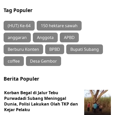
Tag Populer
(HUT) Ke-64
150 hektare sawah
anggaran
Anggota
APBD
Berburu Konten
BPBD
Bupati Subang
coffee
Desa Gembor
Berita Populer
Korban Begal di Jalur Tebu
Purwadadi Subang Meninggal
Dunia, Polisi Lakukan Olah TKP dan
Kejar Pelaku