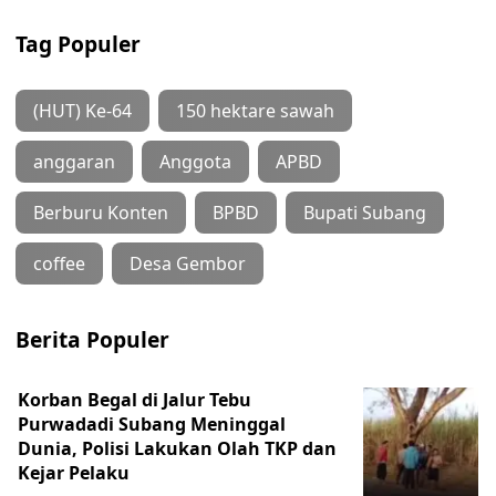
Tag Populer
(HUT) Ke-64
150 hektare sawah
anggaran
Anggota
APBD
Berburu Konten
BPBD
Bupati Subang
coffee
Desa Gembor
Berita Populer
Korban Begal di Jalur Tebu
Purwadadi Subang Meninggal
Dunia, Polisi Lakukan Olah TKP dan
Kejar Pelaku