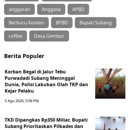
anggaran
Anggota
APBD
Berburu Konten
BPBD
Bupati Subang
coffee
Desa Gembor
Berita Populer
Korban Begal di Jalur Tebu
Purwadadi Subang Meninggal
Dunia, Polisi Lakukan Olah TKP dan
Kejar Pelaku
5 Agu 2026, 5:58 PM
TKD Dipangkas Rp350 Miliar, Bupati
Subang Prioritaskan Pilkades dan