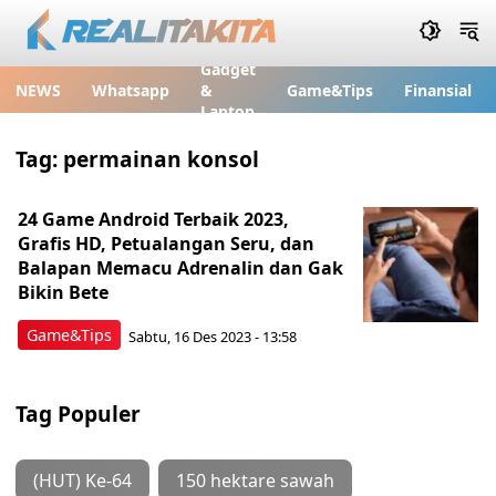
Gadget
NEWS
Whatsapp
&
Game&Tips
Finansial
Laptop
Tag:
permainan konsol
24 Game Android Terbaik 2023,
Grafis HD, Petualangan Seru, dan
Balapan Memacu Adrenalin dan Gak
Bikin Bete
Game&Tips
Sabtu, 16 Des 2023 - 13:58
Tag Populer
(HUT) Ke-64
150 hektare sawah