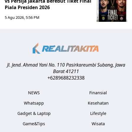
vs Persija Jakarta Berebut Tiket Final
Piala Presiden 2026
5 Agu 2026, 5:56 PM
Jl. Jend. Ahmad Yani No. 110 Pasirkareumbi
Subang
,
Jawa
Barat
41211
+6289688232338
NEWS
Finansial
Whatsapp
Kesehatan
Gadget & Laptop
Lifestyle
Game&Tips
Wisata