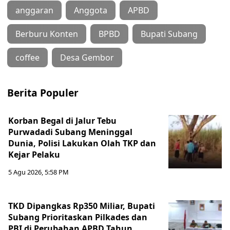
anggaran
Anggota
APBD
Berburu Konten
BPBD
Bupati Subang
coffee
Desa Gembor
Berita Populer
Korban Begal di Jalur Tebu
Purwadadi Subang Meninggal
Dunia, Polisi Lakukan Olah TKP dan
Kejar Pelaku
5 Agu 2026, 5:58 PM
TKD Dipangkas Rp350 Miliar, Bupati
Subang Prioritaskan Pilkades dan
PBI di Perubahan APBD Tahun