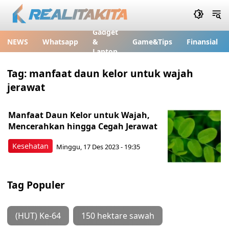
Gadget
NEWS
Whatsapp
&
Game&Tips
Finansial
Laptop
Tag:
manfaat daun kelor untuk wajah
jerawat
Manfaat Daun Kelor untuk Wajah,
Mencerahkan hingga Cegah Jerawat
Kesehatan
Minggu, 17 Des 2023 - 19:35
Tag Populer
(HUT) Ke-64
150 hektare sawah