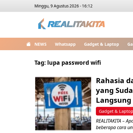
Minggu, 9 Agustus 2026 - 16:12
NEWS
Whatsapp
Gadget & Laptop
Ga
Tag:
lupa password wifi
Rahasia d
yang Suda
Langsung
Gadget & Lapto
REALITAKITA – Ap
beberapa cara un