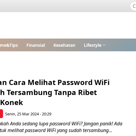
me&Tips
Finansial
Kesehatan
Lifestyle
an Cara Melihat Password WiFi
h Tersambung Tanpa Ribet
 Konek
p
Senin, 25 Mar 2024 - 20:29
akah Anda sedang lupa password WiFi? Jangan panik! Ada
tuk melihat password WiFi yang sudah tersambung...