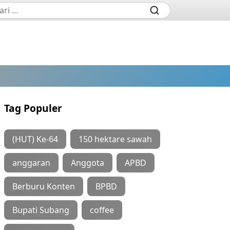
Tag Populer
(HUT) Ke-64
150 hektare sawah
anggaran
Anggota
APBD
Berburu Konten
BPBD
Bupati Subang
coffee