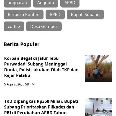
anggaran
Anggota
APBD
Berburu Konten
BPBD
Bupati Subang
coffee
Desa Gembor
Berita Populer
Korban Begal di Jalur Tebu
Purwadadi Subang Meninggal
Dunia, Polisi Lakukan Olah TKP dan
Kejar Pelaku
5 Agu 2026, 5:58 PM
TKD Dipangkas Rp350 Miliar, Bupati
Subang Prioritaskan Pilkades dan
PBI di Perubahan APBD Tahun