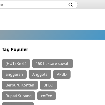
Tag Populer
(HUT) Ke-64
150 hektare sawah
anggaran
Anggota
APBD
Berburu Konten
BPBD
Bupati Subang
coffee