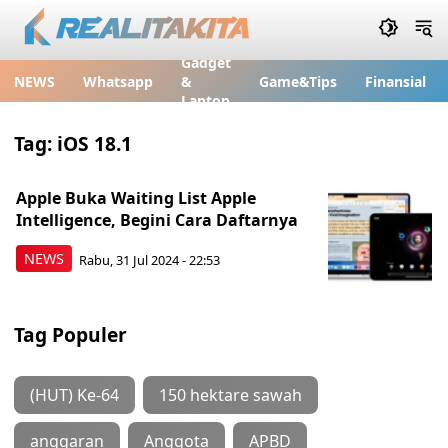
Gadget
NEWS
Whatsapp
&
Game&Tips
Finansial
Laptop
Tag:
iOS 18.1
Apple Buka Waiting List Apple
Intelligence, Begini Cara Daftarnya
NEWS
Rabu, 31 Jul 2024 - 22:53
Tag Populer
(HUT) Ke-64
150 hektare sawah
anggaran
Anggota
APBD