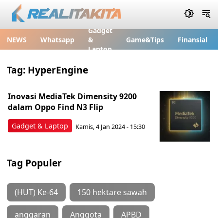
Gadget
NEWS
Whatsapp
&
Game&Tips
Finansial
Laptop
Tag:
HyperEngine
Inovasi MediaTek Dimensity 9200
dalam Oppo Find N3 Flip
Gadget & Laptop
Kamis, 4 Jan 2024 - 15:30
Tag Populer
(HUT) Ke-64
150 hektare sawah
anggaran
Anggota
APBD