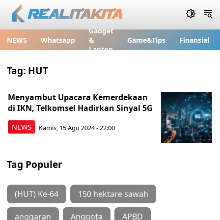
Gadget
NEWS
Whatsapp
&
Game&Tips
Finansial
Laptop
Tag:
HUT
Menyambut Upacara Kemerdekaan
di IKN, Telkomsel Hadirkan Sinyal 5G
NEWS
Kamis, 15 Agu 2024 - 22:00
Tag Populer
(HUT) Ke-64
150 hektare sawah
anggaran
Anggota
APBD