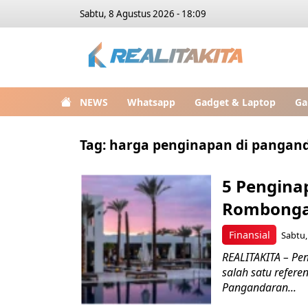
Sabtu, 8 Agustus 2026 - 18:09
NEWS
Whatsapp
Gadget & Laptop
Ga
Tag:
harga penginapan di pangan
5 Pengina
Rombong
Finansial
Sabtu,
REALITAKITA – Pe
salah satu refere
Pangandaran...