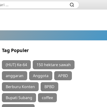
Tag Populer
(HUT) Ke-64
150 hektare sawah
anggaran
Anggota
APBD
Berburu Konten
BPBD
Bupati Subang
coffee