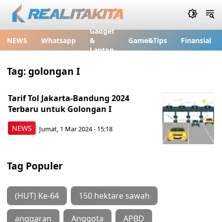
Gadget
NEWS
Whatsapp
&
Game&Tips
Finansial
Laptop
Tag:
golongan I
Tarif Tol Jakarta-Bandung 2024
Terbaru untuk Golongan I
NEWS
Jumat, 1 Mar 2024 - 15:18
Tag Populer
(HUT) Ke-64
150 hektare sawah
anggaran
Anggota
APBD