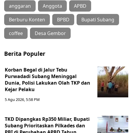
anggaran
Anggota
APBD
Berburu Konten
BPBD
Bupati Subang
coffee
Desa Gembor
Berita Populer
Korban Begal di Jalur Tebu
Purwadadi Subang Meninggal
Dunia, Polisi Lakukan Olah TKP dan
Kejar Pelaku
5 Agu 2026, 5:58 PM
TKD Dipangkas Rp350 Miliar, Bupati
Subang Prioritaskan Pilkades dan
PBI di Perubahan APBD Tahun