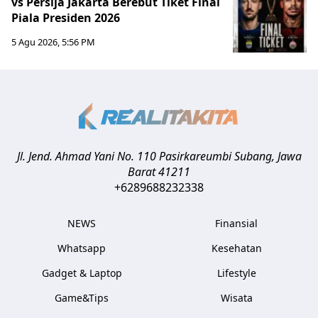
vs Persija Jakarta Berebut Tiket Final
Piala Presiden 2026
5 Agu 2026, 5:56 PM
Jl. Jend. Ahmad Yani No. 110 Pasirkareumbi
Subang
,
Jawa
Barat
41211
+6289688232338
NEWS
Finansial
Whatsapp
Kesehatan
Gadget & Laptop
Lifestyle
Game&Tips
Wisata