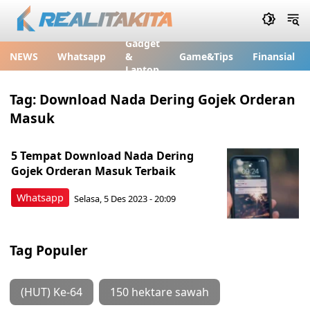
Gadget
NEWS
Whatsapp
&
Game&Tips
Finansial
Laptop
Tag:
Download Nada Dering Gojek Orderan
Masuk
5 Tempat Download Nada Dering
Gojek Orderan Masuk Terbaik
Whatsapp
Selasa, 5 Des 2023 - 20:09
Tag Populer
(HUT) Ke-64
150 hektare sawah