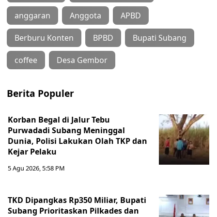
anggaran
Anggota
APBD
Berburu Konten
BPBD
Bupati Subang
coffee
Desa Gembor
Berita Populer
Korban Begal di Jalur Tebu
Purwadadi Subang Meninggal
Dunia, Polisi Lakukan Olah TKP dan
Kejar Pelaku
5 Agu 2026, 5:58 PM
TKD Dipangkas Rp350 Miliar, Bupati
Subang Prioritaskan Pilkades dan